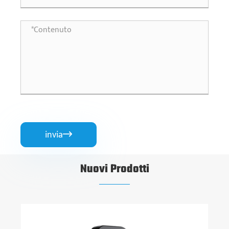
invia

Nuovi Prodotti