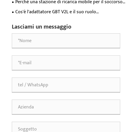
Perché una stazione di ricarica mobile per il soccorso
elettrici?
stradale da 65kWh è essenziale per il moderno supporto
Cos'è l'adattatore GBT V2L e il suo ruolo
di emergenza dei veicoli elettrici?
nell'alimentatore per veicoli elettrici?
Lasciami un messaggio