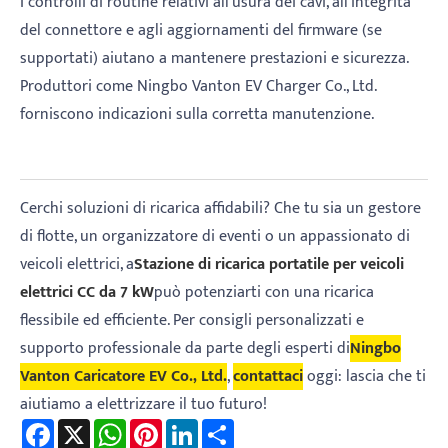
I controlli di routine relativi all'usura dei cavi, all'integrità
del connettore e agli aggiornamenti del firmware (se
supportati) aiutano a mantenere prestazioni e sicurezza.
Produttori come Ningbo Vanton EV Charger Co., Ltd.
forniscono indicazioni sulla corretta manutenzione.
Cerchi soluzioni di ricarica affidabili? Che tu sia un gestore
di flotte, un organizzatore di eventi o un appassionato di
veicoli elettrici, a
Stazione di ricarica portatile per veicoli
elettrici CC da 7 kW
può potenziarti con una ricarica
flessibile ed efficiente. Per consigli personalizzati e
supporto professionale da parte degli esperti di
Ningbo
Vanton Caricatore EV Co., Ltd.
,
contattaci
oggi: lascia che ti
aiutiamo a elettrizzare il tuo futuro!
Facebook
X
WhatsApp
Pinterest
LinkedIn
Share