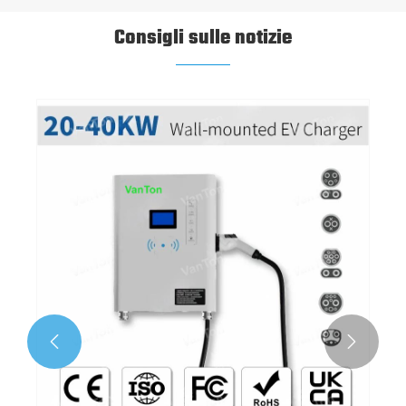
Consigli sulle notizie

