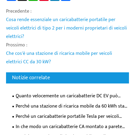
Precedente :
Cosa rende essenziale un caricabatterie portatile per
veicoli elettrici di tipo 2 per i moderni proprietari di veicoli
elettrici?
Prossimo :
Che cos'è una stazione di ricarica mobile per veicoli
elettrici CC da 30 kW?
Notizie correlate
Quanto velocemente un caricabatterie DC EV può
effettivamente riempire la batteria della tua auto
Perché una stazione di ricarica mobile da 60 kWh sta
elettrica?
trasformando la flessibilità di ricarica dei veicoli
Perché un caricabatterie portatile Tesla per veicoli
elettrici?
elettrici è essenziale per i moderni proprietari di veicoli
In che modo un caricabatterie CA montato a parete
elettrici?
trasforma l'esperienza quotidiana di ricarica dei veicoli