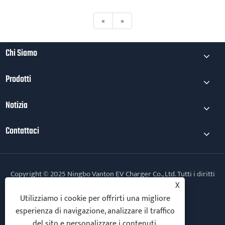
«
»
Chi Siamo
Prodotti
Notizia
Contattaci
Copyright © 2025 Ningbo Vanton EV Charger Co., Ltd. Tutti i diritti
riservati.
X
Utilizziamo i cookie per offrirti una migliore
Follow Us
esperienza di navigazione, analizzare il traffico
del sito e personalizzare i contenuti.