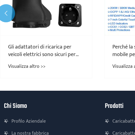

Gli adattatori di ricarica per
Perché la 
veicoli elettrici sono sicuri per
mobile per
l'uso quotidiano?
30 kW sta
Visualizza altro >>
Visualizza 
potenza de
Chi Siamo
Prodotti
Profilo Aziendale
Caricabatte
La nostra fabbrica
Caricabatte