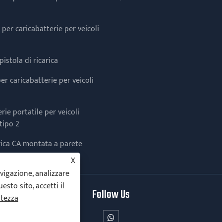
per caricabatterie per veicoli
pistola di ricarica
er caricabatterie per veicoli
rie portatile per veicoli
 tipo 2
arica CA montata a parete
X
avigazione, analizzare
to sito, accetti il ​​
Follow Us
atezza