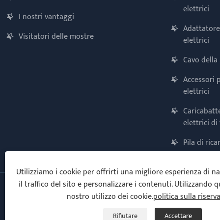
elettrici
I nostri vantaggi
Adattatore 
Visitatori delle mostre
elettrici
Cavo della 
Accessori p
elettrici
Caricabatte
elettrici di
Pila di ric
Utilizziamo i cookie per offrirti una migliore esperienza di n
il traffico del sito e personalizzare i contenuti. Utilizzando ques
nostro utilizzo dei cookie.
politica sulla riserv
Copyright © 2025 Ningbo Vanton EV Charger Co., Ltd. Tutti i diritti
riservati.
Rifiutare
Accettare