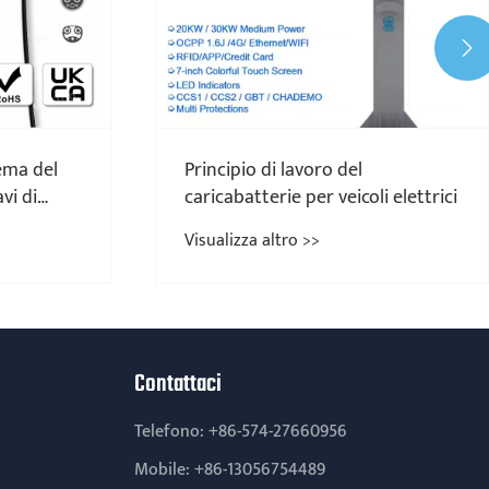

ema del
Principio di lavoro del
vi di
caricabatterie per veicoli elettrici
rici?
Visualizza altro >>
Contattaci
Telefono:
+86-574-27660956
Mobile:
+86-13056754489