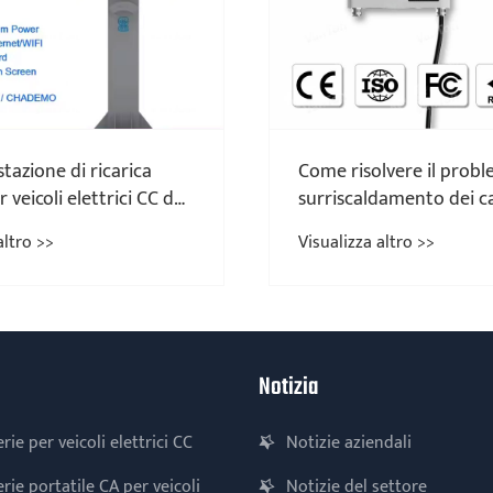
stazione di ricarica
Come risolvere il probl
 veicoli elettrici CC da
surriscaldamento dei ca
 trasformando la
ricarica dei veicoli elett
altro >>
Visualizza altro >>
i veicoli elettrici?
Notizia
rie per veicoli elettrici CC
Notizie aziendali
rie portatile CA per veicoli
Notizie del settore