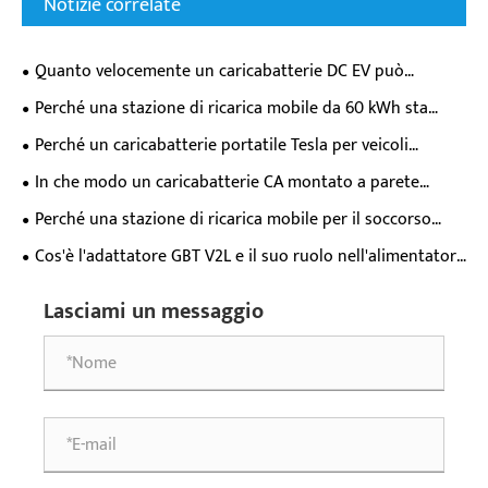
Notizie correlate
Quanto velocemente un caricabatterie DC EV può
effettivamente riempire la batteria della tua auto elettrica?
Perché una stazione di ricarica mobile da 60 kWh sta
trasformando la flessibilità di ricarica dei veicoli elettrici?
Perché un caricabatterie portatile Tesla per veicoli
elettrici è essenziale per i moderni proprietari di veicoli
In che modo un caricabatterie CA montato a parete
elettrici?
trasforma l'esperienza quotidiana di ricarica dei veicoli
Perché una stazione di ricarica mobile per il soccorso
elettrici?
stradale da 65kWh è essenziale per il moderno supporto di
Cos'è l'adattatore GBT V2L e il suo ruolo nell'alimentatore
emergenza dei veicoli elettrici?
per veicoli elettrici?
Lasciami un messaggio