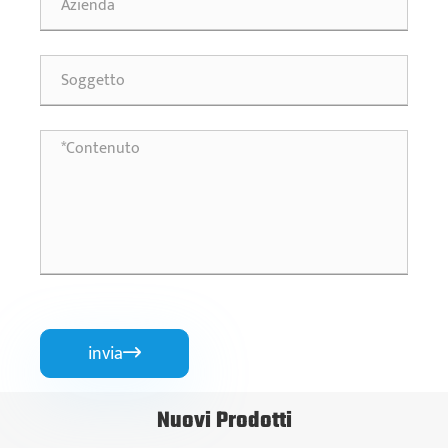
invia

Nuovi Prodotti