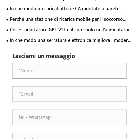
elettrici è essenziale per i moderni proprietari di veicoli
In che modo un caricabatterie CA montato a parete
elettrici?
trasforma l'esperienza quotidiana di ricarica dei veicoli
Perché una stazione di ricarica mobile per il soccorso
elettrici?
stradale da 65kWh è essenziale per il moderno supporto di
Cos'è l'adattatore GBT V2L e il suo ruolo nell'alimentatore
emergenza dei veicoli elettrici?
per veicoli elettrici?
In che modo una serratura elettronica migliora i moderni
sistemi di sicurezza?
Lasciami un messaggio