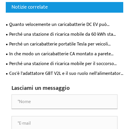
Notizie correlate
Quanto velocemente un caricabatterie DC EV può
effettivamente riempire la batteria della tua auto elettrica?
Perché una stazione di ricarica mobile da 60 kWh sta
trasformando la flessibilità di ricarica dei veicoli elettrici?
Perché un caricabatterie portatile Tesla per veicoli
elettrici è essenziale per i moderni proprietari di veicoli
In che modo un caricabatterie CA montato a parete
elettrici?
trasforma l'esperienza quotidiana di ricarica dei veicoli
Perché una stazione di ricarica mobile per il soccorso
elettrici?
stradale da 65kWh è essenziale per il moderno supporto di
Cos'è l'adattatore GBT V2L e il suo ruolo nell'alimentatore
emergenza dei veicoli elettrici?
per veicoli elettrici?
Lasciami un messaggio