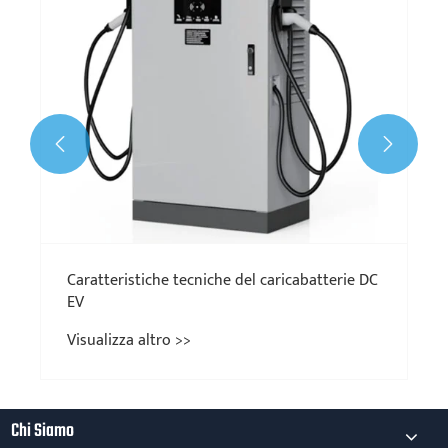


Chi Siamo