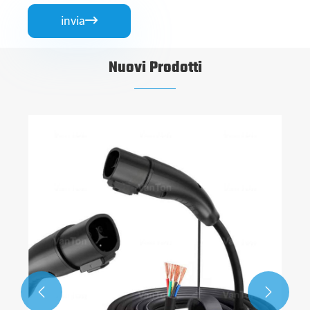
invia

Nuovi Prodotti
22kW Ac di ricarica pila
Visualizza altro >>

