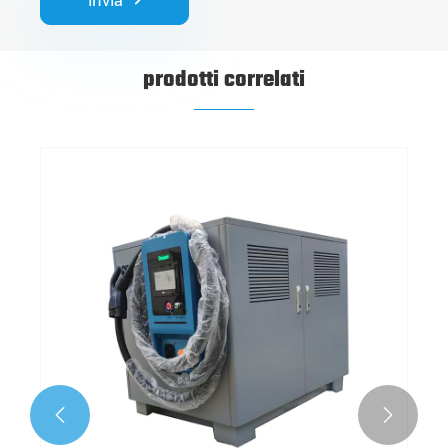
invia
prodotti correlati
Stazione di ricarica EV portatile da 20kW
Visualizza altro >>

