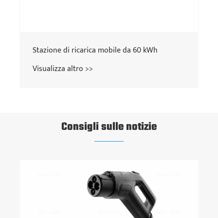
Consigli sulle notizie
Che cos'è un supporto CCS1 per la spina di
ricarica EV e perché è essenziale?
Visualizza altro >>