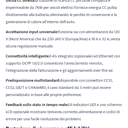
Uscita CC diretta:
la stazione di ricarica CC portatile compatta e
impermeabile da 7KW per veicoli elettrici fornisce energia CC pulita
direttamente alla batteria, eliminando le perdite di conversione e la
generazione di calore all'interno dell'auto.
Accettazione input universale:
funziona sia con alimentazioni da 120
V (Nord America) che da 220‑240 V (Europa/Asia) a 16 A o 32 A, senza
alcuna regolazione manuale.
Connettività intelligente:
il 4G integrato (opzionale) ed Ethernet con
supporto OCPP 1.6/2.0 consentono l'avvio/arresto remoto,
l'integrazione della fatturazione e gli aggiornamenti over-the-air.
Predisposizione multistandard:
disponibile con connettori CCS1,
CCS2, GB/T o CHAdeMO; il cavo standard da 3 metri può essere
personalizzato in base alle proprie preferenze.
Feedback sullo stato in tempo reale:
Gli indicatori LED e uno schermo
LCD opzionale mostrano tensione, corrente, alimentazione e codici di
errore per una facile risoluzione dei problemi.