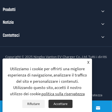
Prodotti
Notizia
Contattaci
Copyright © 2025 Ningbo Vanton EV Charger Co., Ltd. Tutti i diritti
riservati.
X
Utilizziamo i cookie per offrirti una migliore
Follow Us
esperienza di navigazione, analizzare il traffico
del sito e personalizzare i contenuti.
Utilizzando questo sito, accetti il ​​nostro
utilizzo dei cookie.
politica sulla riservatezza
Links
Sitemap
RSS
XML
politica sulla riservatezza
Rifiutare
Accettare



