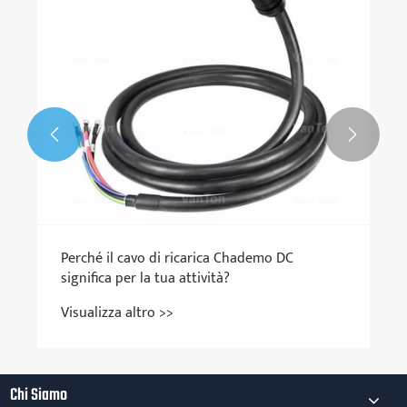


Chi Siamo