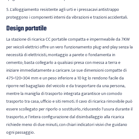
5. L'alloggiamento resistente agli urti e i pressacavi antistrappo
proteggono i componenti interni da vibrazioni e trazioni accidentali.
Design portatile
La stazione di ricarica CC portatile compatta e impermeabile da 7KW
per veicoli elettrici offre un vero funzionamento plug-and-play senza la
necessità di elettricisti, montaggio a parete o fondamenta in
cemento; basta collegarlo a qualsiasi presa con messa a terra e
iniziare immediatamente a caricare. Le sue dimensioni compatte di
475×120×304 mm e un peso inferiore a 10 kg lo rendono facile da
riporre nel bagagliaio del veicolo e da trasportare da una persona,
mentre la maniglia di trasporto integrata garantisce un comodo
trasporto tra casa, ufficio e siti remoti. Il cavo di ricarica rimovibile può
essere scollegato per riporlo o sostituirlo, riducendo l'usura durante il
trasporto, e l'intera configurazione dal disimballaggio alla ricarica
richiede meno di due minuti, con chiari indicatori visivi che guidano
ogni passaggio.