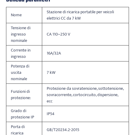
Stazione di ricarica portatile per veicoli
Nome
elettrici CC da 7 kW
Tensione di
ingresso
CA 110~250 V
nominale
Corrente in
16A/32A
ingresso
Potenza di
uscita
7 kW
nominale
Protezione da sovratensione, sottotensione,
Funzioni di
sovracorrente, cortocircuito, dispersione,
protezione:
ecc
Grado di
IP54
protezione IP
Porta di
GB/T20234.2-2015
ricarica