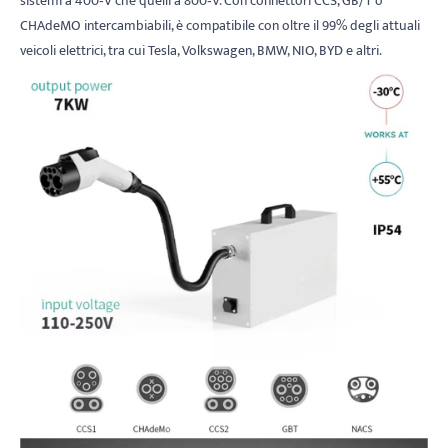
sistemi a 400‑V che quelli a 800‑V. Con connettori CCS, GB/T o
CHAdeMO intercambiabili, è compatibile con oltre il 99% degli attuali
veicoli elettrici, tra cui Tesla, Volkswagen, BMW, NIO, BYD e altri.