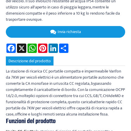
del veicolo. Il suo involucro resistente all'acqua IP54 consente un
utilizzo sicuro all'aperto in caso di pioggia leggera, mentre le
dimensioni compatte e il peso inferiore a 10 kg lo rendono facile da
trasportare ovunque.
Invia richiesta
Facebook
X
WhatsApp
Pinterest
LinkedIn
Share
Descrizione del prodotto
La stazione di ricarica CC portatile compatta e impermeabile VanTon
da 7KW per veicoli elettrici è un alimentatore portatile autonomo che
converte la CA monofase in un'uscita CC regolata, bypassando
completamente il caricabatterie di bordo. Con la comunicazione OCPP
1.6/2.0, molteplici opzioni di connettore tra cui CCS, GB/T, CHAdeMO e
funzionalità di protezione completa, questo caricabatterie rapido CC
portatile da 7KW per veicoli elettrici offre capacità di ricarica rapida a
case, officine e luoghi remoti senza alcuna installazione fissa.
Funzioni del prodotto