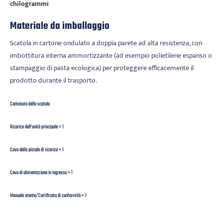
chilogrammi
Materiale da imballaggio
Scatola in cartone ondulato a doppia parete ad alta resistenza, con
imbottitura interna ammortizzante (ad esempio polietilene espanso o
stampaggio di pasta ecologica) per proteggere efficacemente il
prodotto durante il trasporto.
Contenuto della scatola
Ricarica dell'unità principale × 1
Cavo della pistola di ricarica × 1
Cavo di alimentazione in ingresso × 1
Manuale utente/Certificato di conformità × 1