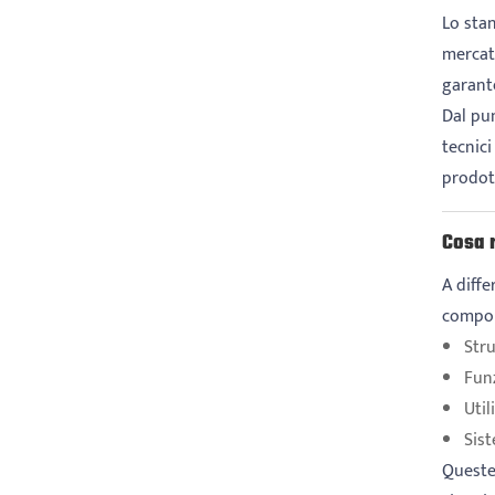
Lo stan
mercati
garante
Dal pun
tecnici
prodot
Cosa r
A diffe
compon
Stru
Fun
Util
Sist
Queste 