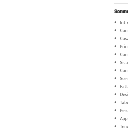
Somm
Intr
Comp
Cosa
Prin
Com
Sicu
Comp
Scen
Fatt
Desi
Tabe
Perc
Appl
Tend