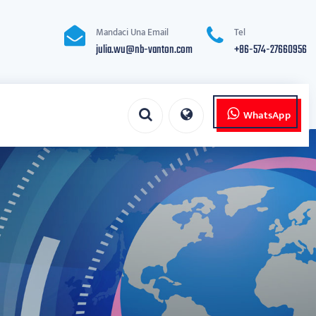
Mandaci Una Email
Tel
julia.wu@nb-vanton.com
+86-574-27660956
WhatsApp