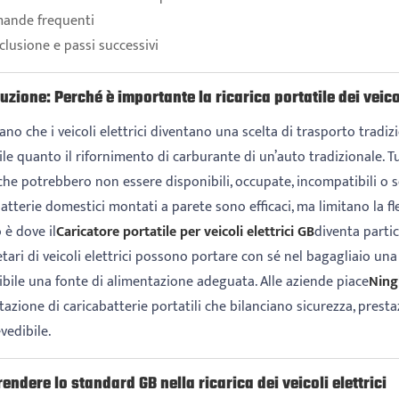
ande frequenti
lusione e passi successivi
uzione: Perché è importante la ricarica portatile dei veicol
o che i veicoli elettrici diventano una scelta di trasporto tradizi
ile quanto il rifornimento di carburante di un’auto tradizionale. Tut
che potrebbero non essere disponibili, occupate, incompatibili o
atterie domestici montati a parete sono efficaci, ma limitano la fles
 è dove il
Caricatore portatile per veicoli elettrici GB
diventa partic
tari di veicoli elettrici possono portare con sé nel bagagliaio un
ibile una fonte di alimentazione adeguata. Alle aziende piace
Ning
azione di caricabatterie portatili che bilanciano sicurezza, prest
vedibile.
ndere lo standard GB nella ricarica dei veicoli elettrici