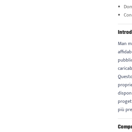
Dom
Conc
Introd
Man man
affidab
pubbli
caricab
Questo
proprie
dispon
progett
più pre
Compre