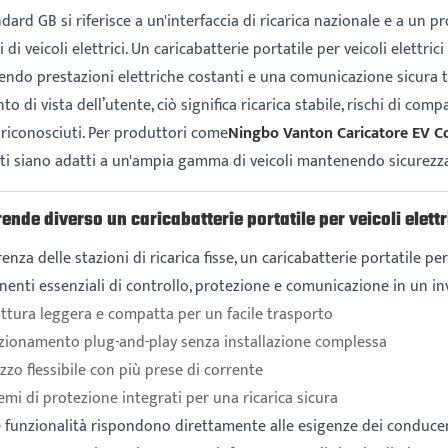
dard GB si riferisce a un'interfaccia di ricarica nazionale e a un
 di veicoli elettrici. Un caricabatterie portatile per veicoli elett
ndo prestazioni elettriche costanti e una comunicazione sicura tra 
to di vista dell’utente, ciò significa ricarica stabile, rischi di compa
 riconosciuti. Per produttori come
Ningbo Vanton Caricatore EV Co.
ti siano adatti a un'ampia gamma di veicoli mantenendo sicurezza e
ende diverso un caricabatterie portatile per veicoli elettr
renza delle stazioni di ricarica fisse, un caricabatterie portatile pe
enti essenziali di controllo, protezione e comunicazione in un i
ttura leggera e compatta per un facile trasporto
zionamento plug-and-play senza installazione complessa
izzo flessibile con più prese di corrente
emi di protezione integrati per una ricarica sicura
funzionalità rispondono direttamente alle esigenze dei conducenti 