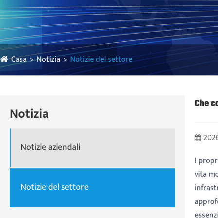
Casa
Notizia
Notizie del settore
Che co
Notizia
2026
Notizie aziendali
I propr
vita m
Notizie del settore
infrast
approfo
essenzi