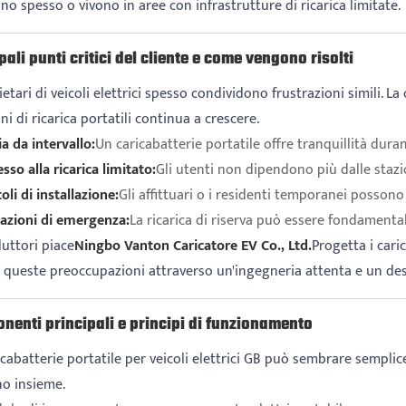
no spesso o vivono in aree con infrastrutture di ricarica limitate.
pali punti critici del cliente e come vengono risolti
ietari di veicoli elettrici spesso condividono frustrazioni simili.
ni di ricarica portatili continua a crescere.
a da intervallo:
Un caricabatterie portatile offre tranquillità duran
sso alla ricarica limitato:
Gli utenti non dipendono più dalle stazi
oli di installazione:
Gli affittuari o i residenti temporanei posson
uazioni di emergenza:
La ricarica di riserva può essere fondament
uttori piace
Ningbo Vanton Caricatore EV Co., Ltd.
Progetta i cari
e queste preoccupazioni attraverso un'ingegneria attenta e un des
nenti principali e principi di funzionamento
cabatterie portatile per veicoli elettrici GB può sembrare semplice 
no insieme.