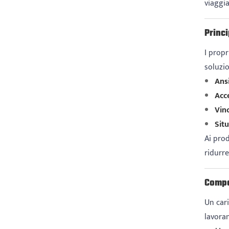
viaggia
Princi
I propr
soluzio
Ansi
Acce
Vinc
Sit
Ai prod
ridurr
Compo
Un cari
lavora