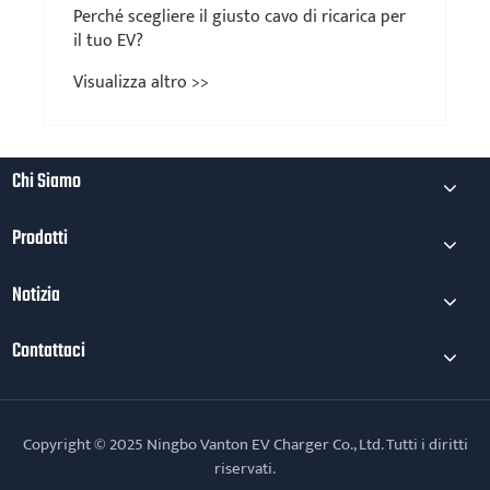
ché scegliere il giusto cavo di ricarica per
tuo EV?
ualizza altro >>
Chi Siamo
Prodotti
Notizia
Contattaci
Copyright © 2025 Ningbo Vanton EV Charger Co., Ltd. Tutti i diritti
riservati.