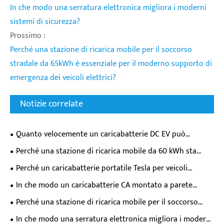
In che modo una serratura elettronica migliora i moderni
sistemi di sicurezza?
Prossimo :
Perché una stazione di ricarica mobile per il soccorso
stradale da 65kWh è essenziale per il moderno supporto di
emergenza dei veicoli elettrici?
Notizie correlate
Quanto velocemente un caricabatterie DC EV può
effettivamente riempire la batteria della tua auto elettrica?
Perché una stazione di ricarica mobile da 60 kWh sta
trasformando la flessibilità di ricarica dei veicoli elettrici?
Perché un caricabatterie portatile Tesla per veicoli
elettrici è essenziale per i moderni proprietari di veicoli
In che modo un caricabatterie CA montato a parete
elettrici?
trasforma l'esperienza quotidiana di ricarica dei veicoli
Perché una stazione di ricarica mobile per il soccorso
elettrici?
stradale da 65kWh è essenziale per il moderno supporto di
In che modo una serratura elettronica migliora i moderni