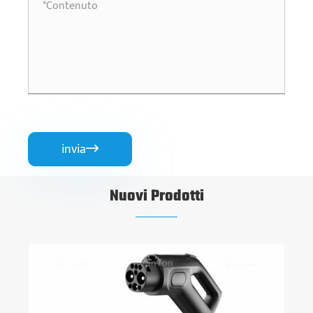
invia

Nuovi Prodotti
Cavo di r
Visualizz