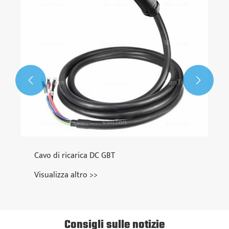


o di ricarica DC GBT
ualizza altro >>
Consigli sulle notizie