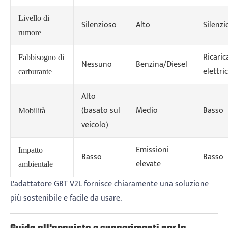
Livello di
Silenzioso
Alto
Silenzi
rumore
Ricaric
Fabbisogno di
Nessuno
Benzina/Diesel
elettri
carburante
Alto
(basato sul
Medio
Basso
Mobilità
veicolo)
Emissioni
Impatto
Basso
Basso
elevate
ambientale
L'adattatore GBT V2L fornisce chiaramente una soluzione
più sostenibile e facile da usare.