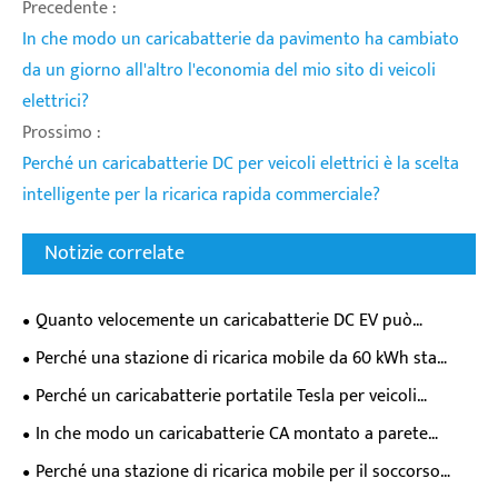
Precedente :
In che modo un caricabatterie da pavimento ha cambiato
da un giorno all'altro l'economia del mio sito di veicoli
elettrici?
Prossimo :
Perché un caricabatterie DC per veicoli elettrici è la scelta
intelligente per la ricarica rapida commerciale?
Notizie correlate
Quanto velocemente un caricabatterie DC EV può
effettivamente riempire la batteria della tua auto elettrica?
Perché una stazione di ricarica mobile da 60 kWh sta
trasformando la flessibilità di ricarica dei veicoli elettrici?
Perché un caricabatterie portatile Tesla per veicoli
elettrici è essenziale per i moderni proprietari di veicoli
In che modo un caricabatterie CA montato a parete
elettrici?
trasforma l'esperienza quotidiana di ricarica dei veicoli
Perché una stazione di ricarica mobile per il soccorso
elettrici?