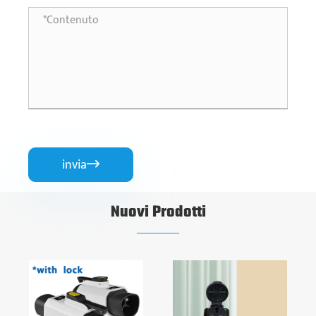
invia

Nuovi Prodotti
Caricabatterie
Stazione di