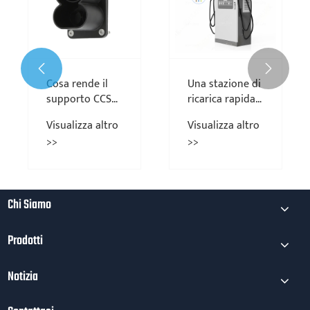
vantaggi del
scegliere un
caricatore EV
caricabatterie
Visualizza altro
Visualizza altro
portatile di tipo
DC EV per la
>>
>>
2?
mobilità
elettrica?


Chi Siamo
Prodotti
Notizia