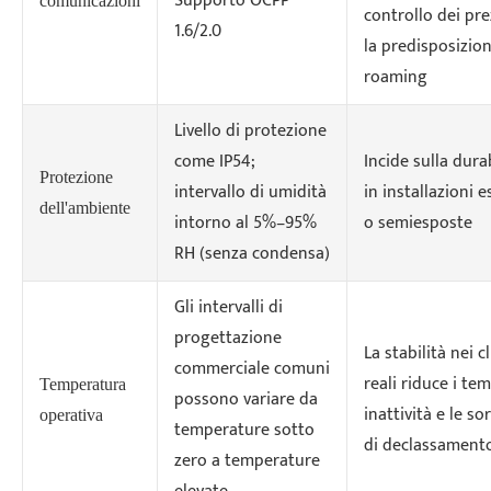
Supporto OCPP
comunicazioni
controllo dei pre
1.6/2.0
la predisposizion
roaming
Livello di protezione
come IP54;
Incide sulla durab
Protezione
intervallo di umidità
in installazioni 
dell'ambiente
intorno al 5%–95%
o semiesposte
RH (senza condensa)
Gli intervalli di
progettazione
La stabilità nei c
commerciale comuni
reali riduce i tem
Temperatura
possono variare da
inattività e le so
operativa
temperature sotto
di declassament
zero a temperature