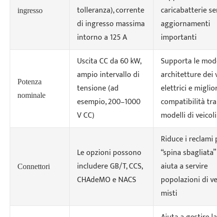
tolleranza), corrente
caricabatterie s
ingresso
di ingresso massima
aggiornamenti
intorno a 125 A
importanti
Uscita CC da 60 kW,
Supporta le mod
ampio intervallo di
architetture dei 
Potenza
tensione (ad
elettrici e miglio
nominale
esempio, 200–1000
compatibilità tra
V CC)
modelli di veicoli
Riduce i reclami 
Le opzioni possono
“spina sbagliata”
includere GB/T, CCS,
aiuta a servire
Connettori
CHAdeMO e NACS
popolazioni di ve
misti