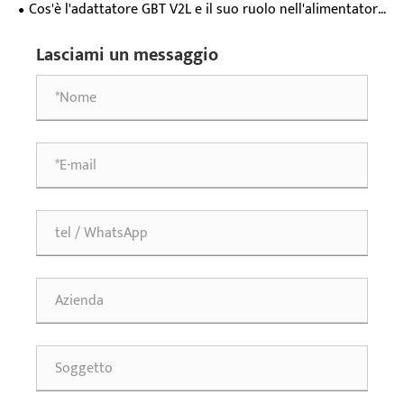
stradale da 65kWh è essenziale per il moderno supporto di
Cos'è l'adattatore GBT V2L e il suo ruolo nell'alimentatore
emergenza dei veicoli elettrici?
per veicoli elettrici?
Lasciami un messaggio