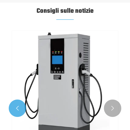
Consigli sulle notizie
Quanto costa una pila di ricarica?
Visualizza altro >>

