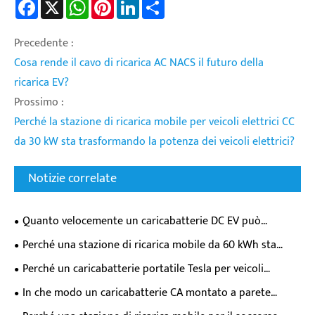
Facebook
X
WhatsApp
Pinterest
LinkedIn
Share
Precedente :
Cosa rende il cavo di ricarica AC NACS il futuro della
ricarica EV?
Prossimo :
Perché la stazione di ricarica mobile per veicoli elettrici CC
da 30 kW sta trasformando la potenza dei veicoli elettrici?
Notizie correlate
Quanto velocemente un caricabatterie DC EV può
effettivamente riempire la batteria della tua auto elettrica?
Perché una stazione di ricarica mobile da 60 kWh sta
trasformando la flessibilità di ricarica dei veicoli elettrici?
Perché un caricabatterie portatile Tesla per veicoli
elettrici è essenziale per i moderni proprietari di veicoli
In che modo un caricabatterie CA montato a parete
elettrici?
trasforma l'esperienza quotidiana di ricarica dei veicoli