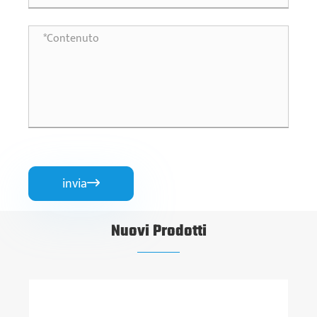
invia

Nuovi Prodotti