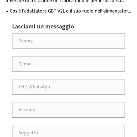
Perché una stazione di ricarica mobile per il soccorso
elettrici?
stradale da 65kWh è essenziale per il moderno supporto di
Cos'è l'adattatore GBT V2L e il suo ruolo nell'alimentatore
emergenza dei veicoli elettrici?
per veicoli elettrici?
Lasciami un messaggio