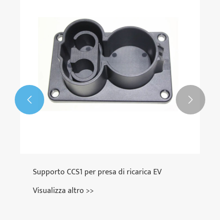
Caricabatterie portatile Tesla da 16 A per
veicoli elettrici
Visualizza altro >>

