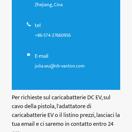
Zhejiang, Cina
tel

+86-574-27660956
E-mail

julia.wu@nb-vanton.com
Per richieste sul caricabatterie DC EV, sul
cavo della pistola, l'adattatore di
caricabatterie EV o il listino prezzi, lasciaci la
tua email e ci saremo in contatto entro 24