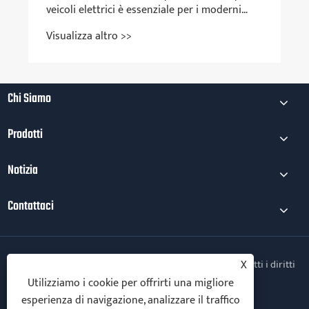
veicoli elettrici è essenziale per i moderni
proprietari di veicoli elettrici?
Visualizza altro >>
Chi Siamo
Prodotti
Notizia
Contattaci
Copyright © 2025 Ningbo Vanton EV Charger Co., Ltd. Tutti i diritti
X
riservati.
Utilizziamo i cookie per offrirti una migliore
esperienza di navigazione, analizzare il traffico
Follow Us