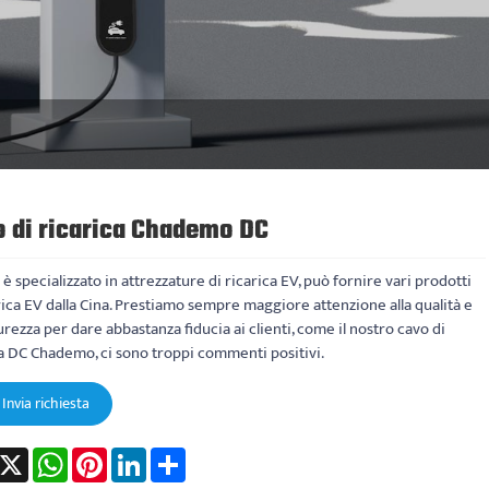
 di ricarica Chademo DC
è specializzato in attrezzature di ricarica EV, può fornire vari prodotti
rica EV dalla Cina. Prestiamo sempre maggiore attenzione alla qualità e
curezza per dare abbastanza fiducia ai clienti, come il nostro cavo di
a DC Chademo, ci sono troppi commenti positivi.
Invia richiesta
acebook
X
WhatsApp
Pinterest
LinkedIn
Share