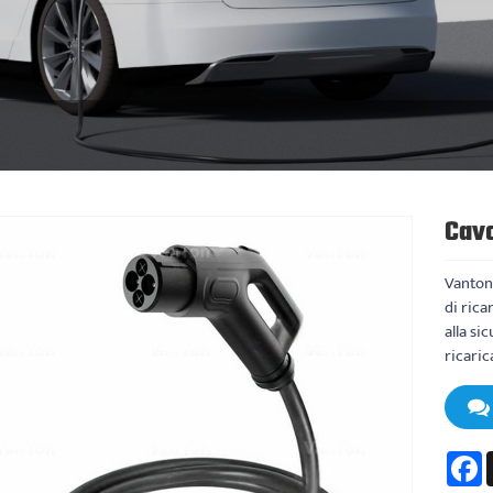
Cavo
Vanton 
di rica
alla si
ricaric
F