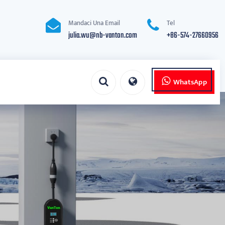
Mandaci Una Email
Tel
julia.wu@nb-vanton.com
+86-574-27660956
WhatsApp